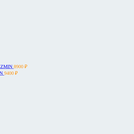
UZMIN
8900
₽
IN
9400
₽