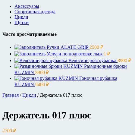
Аксессуары
Спортивная одежда
Цикли
Щётки
Часто просматриваемые
Ручки ALATE GRIP
2500
₽
Услуги по подготовке лыж
1
₽
Велосипедная рубашка
8900
₽
Разминочные брюки
KUZMIN
8900
₽
Гоночная рубашка
KUZMIN
9400
₽
Главная
/
Цикли
/ Держатель 017 плюс
Держатель 017 плюс
2700
₽