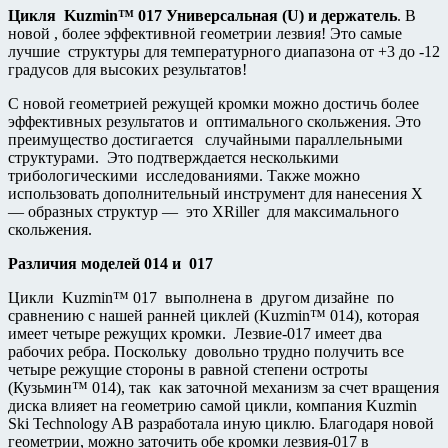
Цикля
Kuzmin™ 017 Универсальная (U) и держатель
. В
новой , более эффективной геометрии лезвия! Это самые
лучшие структуры для температурного диапазона от +3 до -12
градусов для высоких результатов!
С новой геометрией режущей кромки можно достичь более
эффективных результатов и оптимального скольжения. Это
преимущество достигается случайными параллельными
структурами. Это подтверждается несколькими
трибологическими исследованиями. Также можно
использовать дополнительный инструмент для нанесения Х
— образных структур — это XRiller для максимального
скольжения.
Различия моделей 014 и 017
Цикли Kuzmin™ 017 выполнена в другом дизайне по
сравнению с нашей ранней циклей (Kuzmin™ 014), которая
имеет четыре режущих кромки. Лезвие-017 имеет два
рабочих ребра. Поскольку довольно трудно получить все
четыре режущие стороны в равной степени остроты
(Кузьмин™ 014), так как заточной механизм за счет вращения
диска влияет на геометрию самой цикли, компания Kuzmin
Ski Technology AB разработала иную циклю. Благодаря новой
геометрии, можно заточить обе кромки лезвия-017 в